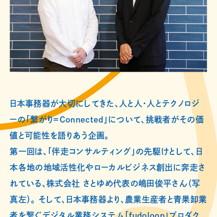
日本事務器が大切にしてきた、人と人・人とテクノロジ
ーの「繋がり＝Connected」について、挑戦者がその価
値と可能性を語りあう企画。
第一回は、「伴走コンサルティング」の先駆けとして、日
本各地の地域活性化やローカルビジネス創出に奔走さ
れている、株式会社 さとゆめ代表の嶋田俊平さん（写
真左）。 そして、日本事務器より、農業生産者と青果卸業
者を繋ぐデジタル業務システム「fudoloop」プロダク