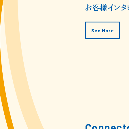
お客様インタ
See More
に根差したネットワークを生かして
のDX推進のパートナーに
気株式会社
Connect