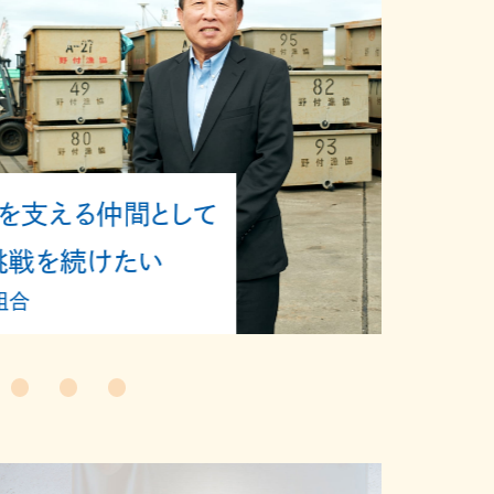
して
バッテリ
人を思
医療法人