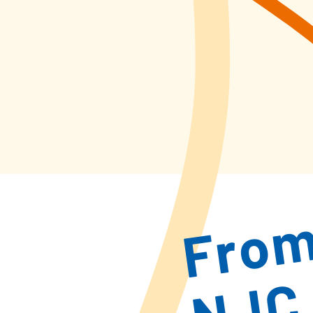
Fro
NJC