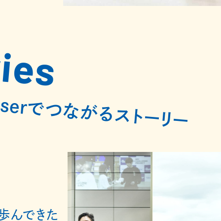
ies
Closerでつながるストーリー
歩んできた